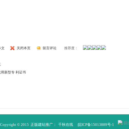
本文
关闭本页
留言评论
推荐度：
无
实用新型专 利证书
皖公
right © 2015 正版建站推广：
千秋在线
皖ICP备15013889号-1