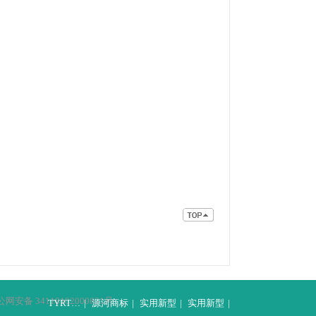
网安备 34118102000631号
TYRT…
|
源河商标
|
实用新型
|
实用新型
|