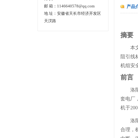
邮 箱：1146640578@qq.com
产品
地 址：安徽省天长市经济开发区
天汊路
摘要
本
阻引线
机组安
前言
洛
套电厂，
机于20
洛
合理，