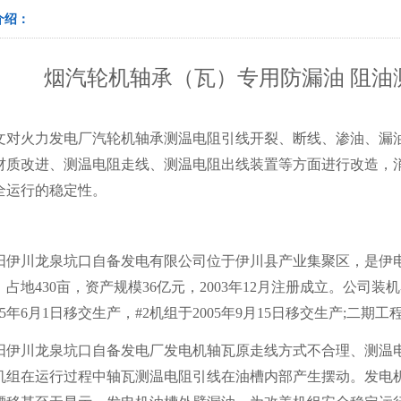
介绍：
烟汽轮机轴承（瓦）专用防漏油 阻油
文对火力发电厂汽轮机轴承测温电阻引线开裂、断线、
渗油、
漏
材质改进、测温电阻走线、测温电阻出线装置等方面进行改造，
全运行的稳定性。
阳伊川龙泉坑口自备发电有限公司位于伊川县产业集聚区，是伊电
占地430亩，资产规模36亿元，2003年12月注册成立。公司装机
05年6月1日移交生产，#2机组于2005年9月15日移交生产;二期工程
阳伊川龙泉坑口自备发电厂
发电机轴瓦原走线方式不合理、测温
机组在运行过程中轴瓦测温电阻引线在油槽内部产生摆动。发电