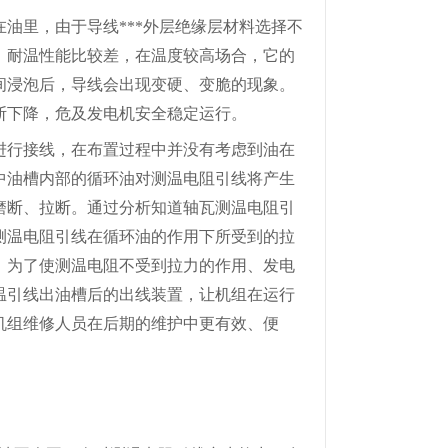
油里，由于导线***外层绝缘层材料选择不
油、耐温性能比较差，在温度较高场合，它的
间浸泡后，导线会出现变硬、变脆的现象。
断下降，危及发电机安全稳定运行。
进行接线，在布置过程中并没有考虑到油在
中油槽内部的循环油对测温电阻引线将产生
磨断、拉断。通过分析知道
轴
瓦测温电阻引
测温电阻引线在循环油的作用下所受到的拉
。为了使测温电阻不受到拉力的作用、发电
温引线出油槽后的出线装置，让机组在运行
机组维修人员在后期的维护中更有效、便