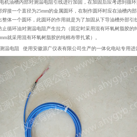
发电机油槽内部对测温电阻引线进行加固，在加固后应考虑到循
部焊接一个直径为25mm的金属圆环，在制作圆环时应在油槽内
出整体一个圆环，此圆环的作用就是为了加固从下导油槽外部引
防止循环油对测温电阻产生拉力（固定时采用混有环氧树脂胶的
50mm就采用混有环氧树脂胶的纯棉布带扎紧）。
换测温电阻 使用安徽源广仪表有限公司生产的一体化电站专用进