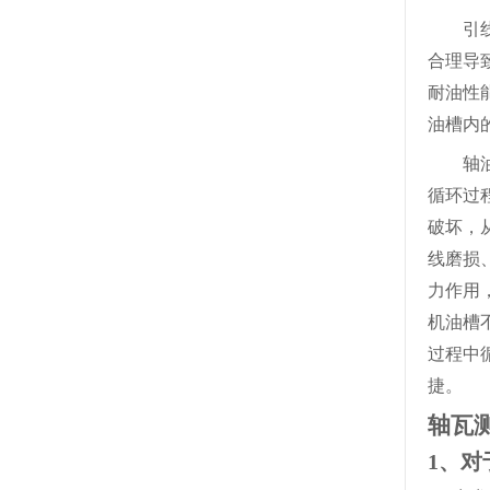
引
合理导
耐油性
油槽内
轴
循环过
破坏，
线磨损
力作用
机油槽
过程中
捷。
轴
瓦
1、对