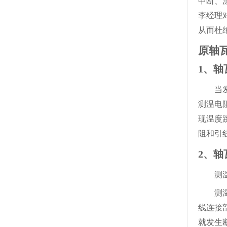
中断、
李经理
从而杜
原轴
1、
当
测温电
现温度
阻和引
2、
测
测
线连接
就发生