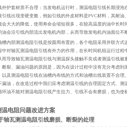
线外护套材质不合理：当发电机运行时，测温电阻引线长期浸泡在
致引线出现变硬变脆，例如引线的外皮材料是
PVC材料，其耐
能会大大的降低，使用寿命会缩短很多，在较高温度的油中长时
的油会沿引线内部流出发电机内部，从而导致发电机内油面位不
油槽内部测温电阻引线是按圆周布置的，各个电阻采用并联方式
程中对
轴
瓦测温电阻引线有外力的作用，在长时间机组运行过程
从而导致
轴
瓦测温电阻引线与测温探头接触不良或者测温引线被
、断裂、漏油问题的原因是，因为在设计过程中没有充分考虑到
，以及测温电阻引线在油槽内布线的方式和油槽出线装置不合理
不漏油，在改造过程中我们应考虑测温引线的合理固定方式、测
循环油不能对测温电阻引线产生拉力、引线不会有磨损，也为使
测温电阻问题改进方案
于
轴
瓦测温电阻引线磨损、断裂的处理