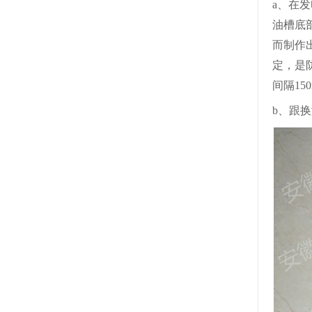
a、在
油槽底
而制作
定，是
间隔
1
b、跟