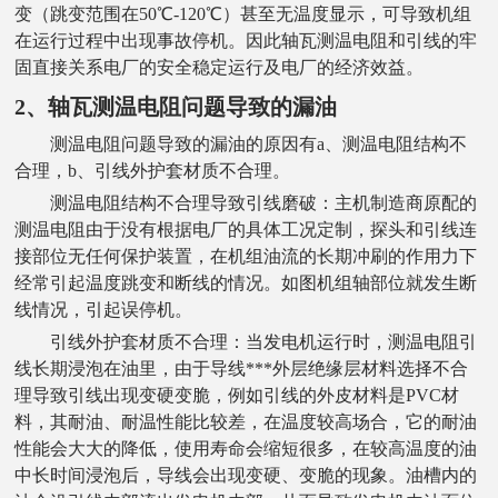
变（跳变范围在
50℃-120℃）甚至无温度显示，可导致机组
在运行过程中出现事故停机。因此轴瓦测温电阻和引线的牢
固直接关系电厂的安全稳定运行及电厂的经济效益。
2、轴瓦测温电阻问题导致的漏油
测温电阻问题导致的漏油的原因有
a、测温电阻结构不
合理，b、引线外护套材质不合理。
测温电阻结构不合理导致引线磨破：主机制造商原配的
测温电阻由于没有根据电厂的具体工况定制，探头和引线连
接部位无任何保护装置，在机组油流的长期冲刷的作用力下
经常引起温度跳变和断线的情况。如图机组
轴
部位就发生断
线情况，引起误停机。
引线外护套材质不合理：当发电机运行时，测温电阻引
线长期浸泡在油里，由于导线***外层绝缘层材料选择不合
理导致引线出现变硬变脆，例如引线的外皮材料是
PVC材
料，其耐油、耐温性能比较差，在温度较高场合，它的耐油
性能会大大的降低，使用寿命会缩短很多，在较高温度的油
中长时间浸泡后，导线会出现变硬、变脆的现象。油槽内的