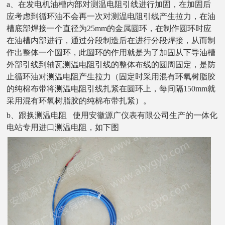
a、在发电机油槽内部对测温电阻引线进行加固，在加固后
应考虑到循环油不会再一次对测温电阻引线产生拉力，在油
槽底部焊接一个直径为25mm的金属圆环，在制作圆环时应
在油槽内部进行，通过分段制造后在进行分段焊接，从而制
作出整体一个圆环，此圆环的作用就是为了加固从下导油槽
外部引线到
轴
瓦测温电阻引线的整体布线的圆周固定，是防
止循环油对测温电阻产生拉力（固定时采用混有环氧树脂胶
的纯棉布带将测温电阻引线扎紧在圆环上，每间隔
150mm就
采用混有环氧树脂胶的纯棉布带扎紧）。
b、跟换测温电阻 使用安徽源广仪表有限公司生产的一体化
电站专用进口测温电阻，如下图