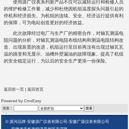
使用源广仪表系列新产品不仅可以减轻运行和检修人员
的维护检修工作量，减少和杜绝因机组温度探头问题引起的
停机和经济损失。为机组的连续、安全、经济运行提供有利
的保障，可为电站创造更好的经济效益。
此次故障经过电厂与生产厂的精密合作，对轴瓦测温电
阻问题的分析，对轴瓦测温电阻布线结构和测温电阻结构改
造、出现装置的改进，机组运行至目前再没有出现过轴瓦瓦
温的跳变和无显示、油槽外壁漏油的故障现象。提高了机组
的安全稳定运行，为以后的安全生产更添一份保险。
返回前一页
|
返回首页
Powered by
CmsEasy
搜索：
©
源河品牌-安徽源广仪表有限公司-安徽广源仪表有限公司
安徽省天长市经济开发区天汊路