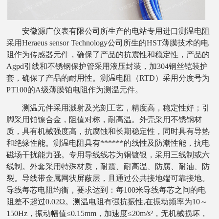
安徽源广仪表有限公司所生产的电站专用进口测温电阻
采用
Heraeus sensor Technology公司所生的HST薄膜技术的电
阻作为传感器元件，确保了产品的抗震性和稳定性，产品的
Agpd引线和不锈钢保护管采用液压封装，加304钢丝铠装护
套，确保了产品的耐用性。测温电阻（RTD）采用分度号为
PT100的A级薄膜铂电阻作为测温元件。
测温元件采用溅射及光刻工艺，精度高，稳定性好；引
脚采用铂镍合金，阻值对称，耐高温。外壳采用不锈钢材
质，具有机械强度高，抗腐蚀和长期稳定性，同时具有导热
和绝缘性能。测温电阻具有******的线性及防潮性能，抗电
磁场干扰能力强。专用导线线芯为铜镀银，采用三线制或六
线制。外套采用特殊材质，耐震、耐高温、防腐、耐油、防
裂。导线带金属网状屏蔽层，且通过公共接地端可靠接地。
导线每芯电阻均衡，要求达到：每
100米导线每芯之间的电
阻差不超过0.02Ω。测温电阻有强抗振性,在振动频率为10～
150Hz，振动幅值≤0.15mm，加速度≤20m/s²，无机械损坏，