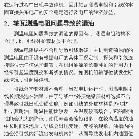
在运行过程中出现事故停机。因此轴瓦测温电阻和引线的牢
固直接关系电厂的安全稳定运行及电厂的经济效益。
2、轴瓦测温电阻问题导致的漏油
测温电阻问题导致的漏油的原因有
a、测温电阻结构不
合理，b、引线外护套材质不合理。
测温电阻结构不合理导致引线磨破：主机制造商原配的
测温电阻由于没有根据电厂的具体工况定制，探头和引线连
接部位无任何保护装置，在机组油流的长期冲刷的作用力下
经常引起温度跳变和断线的情况。如图机组
轴
部位就发生断
线情况，引起误停机。
引线外护套材质不合理：当发电机运行时，测温电阻引
线长期浸泡在油里，由于导线***外层绝缘层材料选择不合
理导致引线出现变硬变脆，例如引线的外皮材料是
PVC材
料，其耐油、耐温性能比较差，在温度较高场合，它的耐油
性能会大大的降低，使用寿命会缩短很多，在较高温度的油
中长时间浸泡后，导线会出现变硬、变脆的现象。油槽内的
油会沿引线内部流出发电机内部，从而导致发电机内油面位