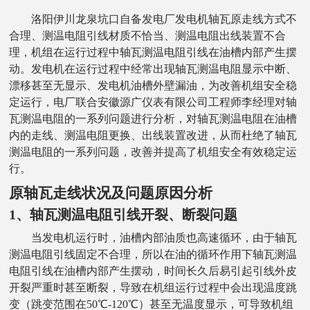
洛阳伊川龙泉坑口自备发电厂
发电机轴瓦原走线方式不
合理、测温电阻引线材质不恰当、测温电阻出线装置不合
理，机组在运行过程中轴瓦测温电阻引线在油槽内部产生摆
动。发电机在运行过程中经常出现轴瓦测温电阻显示中断、
漂移甚至无显示、发电机油槽外壁漏油，为改善机组安全稳
定运行，电厂联合安徽源广仪表有限公司工程师李经理对轴
瓦测温电阻的一系列问题进行分析，对轴瓦测温电阻在油槽
内的走线、测温电阻更换、出线装置改进，从而杜绝了轴瓦
测温电阻的一系列问题，改善并提高了机组安全有效稳定运
行。
原轴瓦走线状况及问题原因分析
1、轴瓦测温电阻引线开裂、断裂问题
当发电机运行时，油槽内部油质也高速循环，由于轴瓦
测温电阻引线固定不合理，所以在油的循环作用下轴瓦测温
电阻引线在油槽内部产生摆动，时间长久后易引起引线外皮
开裂严重时甚至断裂，导致在机组运行过程中会出现温度跳
变（跳变范围在
50℃-120℃）甚至无温度显示，可导致机组