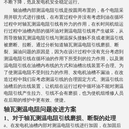
不断下降，危及发电机安全稳定运行。
轴
油槽内部测温电阻引线是按圆周布置的，各个电阻采
用并联方式进行接线，在布置过程中并没有考虑到油在循环
过程中对
轴
瓦测温电阻引线有外力的作用，在长时间机组运
行过程中油槽内部的循环油对测温电阻引线将产生破坏，从
而导致
轴
瓦测温电阻引线与测温探头接触不良或者测温引线
被磨断、拉断。通过分析知道
轴
瓦测温电阻引线磨损、断
裂、漏油问题的原因是，因为在设计过程中没有充分考虑到
测温电阻引线在循环油的作用下所受到的拉力作用，以及测
温电阻引线在油槽内布线的方式和油槽出线装置不合理。为
了使测温电阻不受到拉力的作用、发电机油槽不漏油，在改
造过程中我们应考虑测温引线的合理固定方式、测温引线出
油槽后的出线装置，让机组在运行过程中循环油不能对测温
电阻引线产生拉力、引线不会有磨损，也为使机组维修人员
在后期的维护中更有效、便捷。
轴
瓦测温电阻问题改进方案
1、对于
轴
瓦测温电阻引线磨损、断裂的处理
a、在发电机油槽内部对测温电阻引线进行加固，在加固后